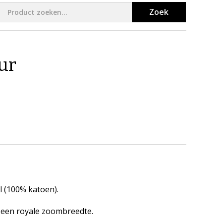
Zoek
ur
ll (100% katoen).
r een royale zoombreedte.