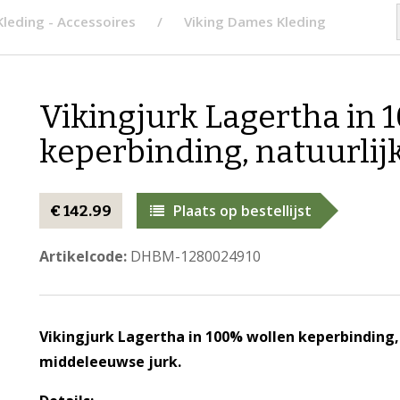
Kleding - Accessoires
Viking Dames Kleding
Vikingjurk Lagertha in 
keperbinding, natuurlij
Plaats op bestellijst
€ 142.99
Artikelcode:
DHBM-1280024910
Vikingjurk Lagertha in 100% wollen keperbinding,
middeleeuwse jurk.