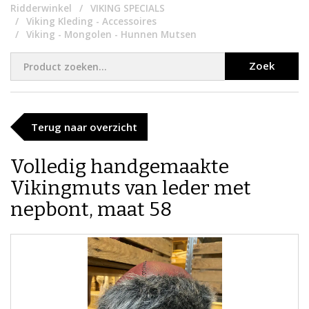
Ridderwinkel
VIKING SPECIALS
Viking Kleding - Accessoires
Viking - Mongolen - Hunnen Mutsen
Zoek
Terug naar overzicht
​​Volledig handgemaakte
Vikingmuts van leder met
nepbont, maat 58