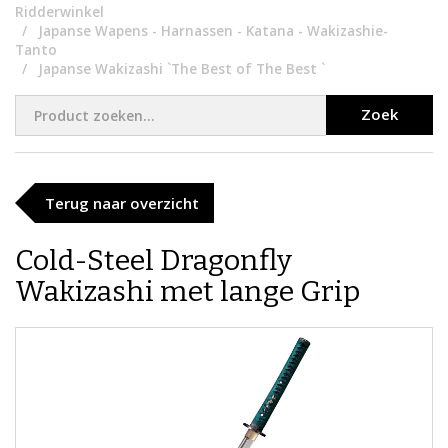
Ridderwinkel
Japanse Wapens - Harnassen - Katana - Wakizashie-
Tanto
Japanse Wakizashi `The Best of The Best `
Zoek
Terug naar overzicht
​Cold-Steel Dragonfly
Wakizashi met lange Grip