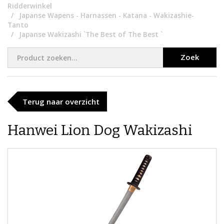
Ridderwinkel
Japanse Wapens - Harnassen - Katana - Wakizashie-
Tanto
Japanse Wakizashi `The Best of The Best `
Zoek
Terug naar overzicht
​Hanwei Lion Dog Wakizashi