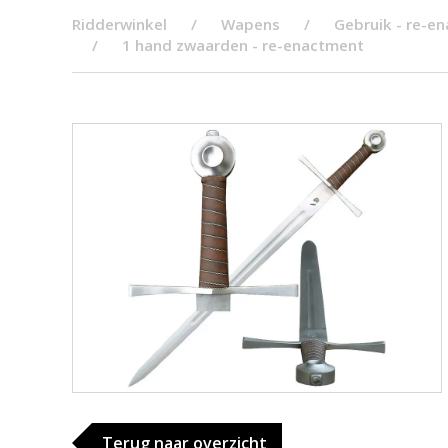
Ridderwinkel
Wapens
Gebruik - re-e
1 hand zwaarden - re-enactment
Terug naar overzicht