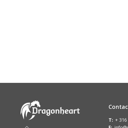
Contac
T:
+ 316
E:
info@