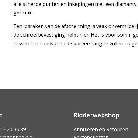
alle scherpe punten en inkepingen met een diamantvij
gebruik.
Een losraken van de afscherming is vaak onvermijdeli
de schroefbevestiging helpt hier. Het is voor sommi
tussen het handvat en de pareerstang te vullen na geb
t
Ridderwebshop
 23 20 35 89
Annuleren en Retouren
dragonheart.nl
Verzendkosten