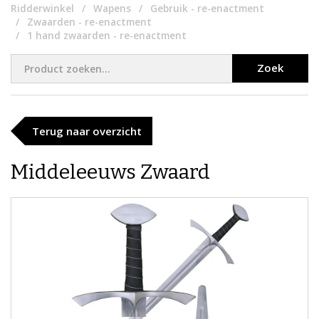
Ridderwinkel
Wapens
Gebruik - re-enactment
Zwaarden - re-enactment
1 hand zwaarden - re-enactment
Zoek
Terug naar overzicht
Middeleeuws Zwaard