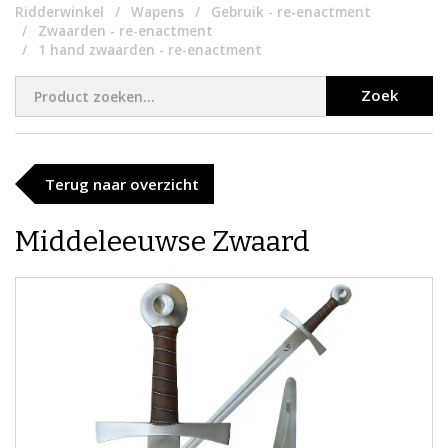
Ridderwinkel
Wapens
Gebruik - re-enactment
Zwaarden - re-enactment
1 hand zwaarden - re-enactment
Zoek
Terug naar overzicht
Middeleeuwse Zwaard