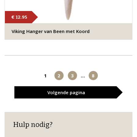
€ 12.95
Viking Hanger van Been met Koord
1
2
3
…
8
Volgende
pagina
Hulp nodig?