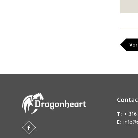
Vor
Contac
T:
+ 316
E:
info@