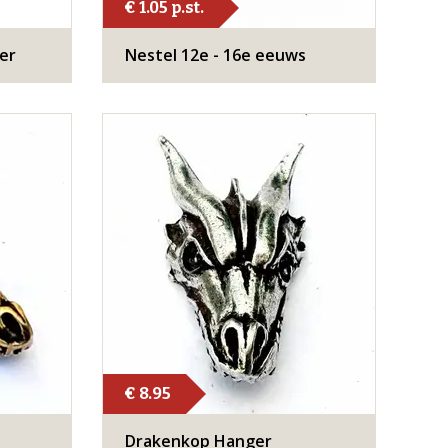
€ 1.05 p.st.
ver
Nestel 12e - 16e eeuws
€ 8.95
Drakenkop Hanger