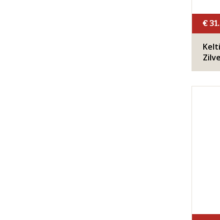
€ 31
Kelt
Zilv