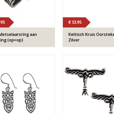
.95
€ 13.95
 Metselaarsring aan
Keltisch Kruis Oorstek
ing (op=op)
Zilver