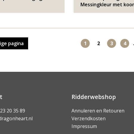
Messingkleur met koo
ige
pagina
1
2
3
4
t
Ridderwebshop
 23 20 35 89
Annuleren en Retouren
dragonheart.nl
Verzendkosten
Impressum