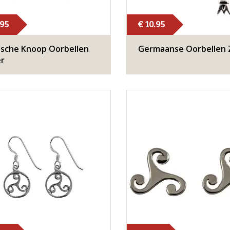
.95
€ 10.95
ische Knoop Oorbellen
Germaanse Oorbellen Z
er