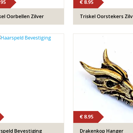
.95
€ 8.95
kel Oorbellen Zilver
Triskel Oorstekers Zil
€ 8.95
speld Bevestiging
Drakenkop Hanger