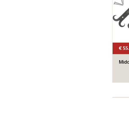
€ 55
Midd