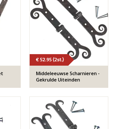
€ 52.95 (2st.)
et
Middeleeuwse Scharnieren -
Gekrulde Uiteinden