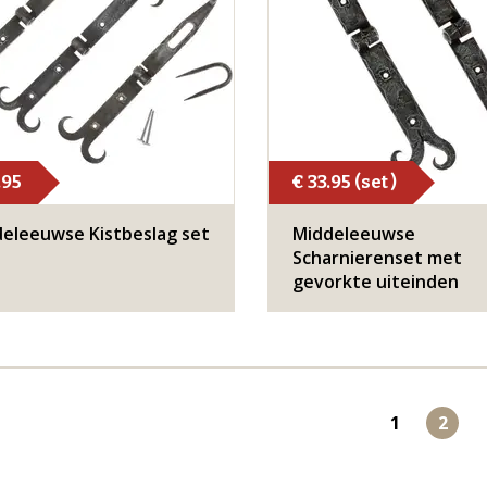
.95
€ 33.95 (set )
eleeuwse Kistbeslag set
Middeleeuwse
Scharnierenset met
gevorkte uiteinden
1
2