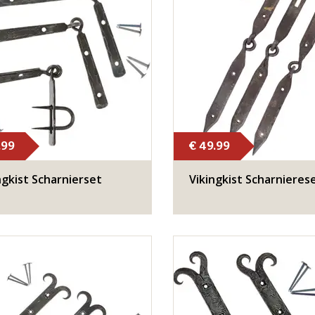
.99
€ 49.99
ngkist Scharnierset
Vikingkist Scharnieres