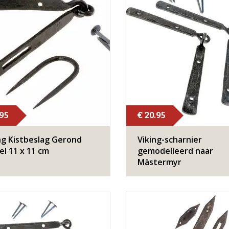
.95
€ 20.95
ng Kistbeslag Gerond
Viking-scharnier
l 11 x 11 cm
gemodelleerd naar
Mästermyr