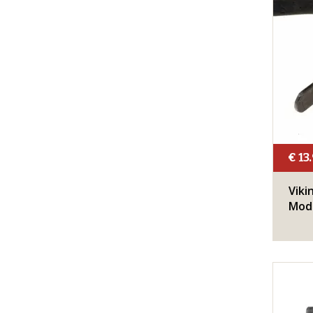
€ 13
Viki
Mode