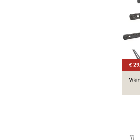
€ 29
Viki