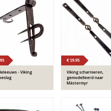
.95
€ 19.95
eleeuws - Viking
Viking scharnieren,
beslag
gemodelleerd naar
Mästermyr