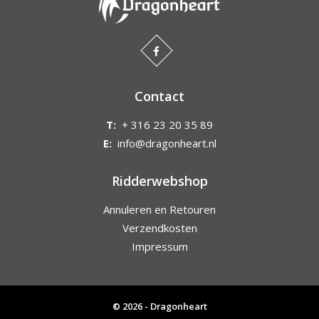
Contact
T:
+ 316 23 20 35 89
E:
info@dragonheart.nl
Ridderwebshop
Annuleren en Retouren
Verzendkosten
Impressum
© 2026 - Dragonheart