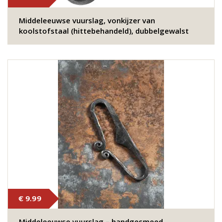
Middeleeuwse vuurslag, vonkijzer van
koolstofstaal (hittebehandeld), dubbelgewalst
€ 9.99
Middeleeuwse vuurslag – handgesmeed