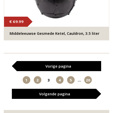
€ 69.99
Middeleeuwse Gesmede Ketel, Cauldron, 3.5 liter
Vorige
pagina
1
2
3
4
5
…
20
Volgende
pagina