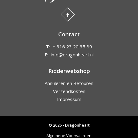
Contact
T:
+ 316 23 20 35 89
E:
info@dragonheart.nl
Ridderwebshop
Annuleren en Retouren
Verzendkosten
Impressum
© 2026 - Dragonheart
Algemene Voorwaarden