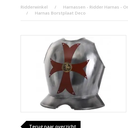
Ridderwinkel
Harnassen - Ridder Harnas - O
Harnas Borstplaat Deco
Terug naar overzicht