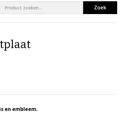
Zoek
tplaat
is en embleem.