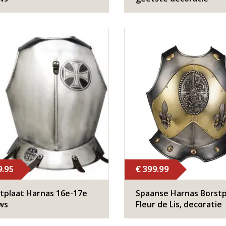
9.95
€ 399.99
tplaat Harnas 16e-17e
Spaanse Harnas Borstp
ws
Fleur de Lis, decoratie