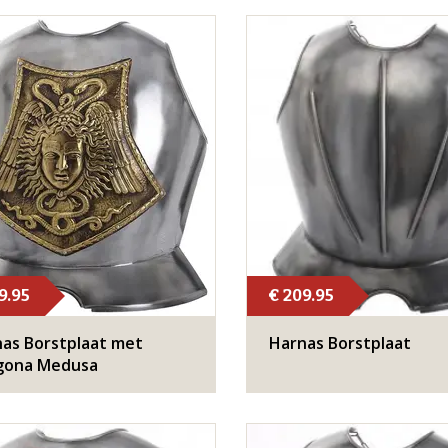
9.95
€ 209.95
as Borstplaat met
Harnas Borstplaat
gona Medusa