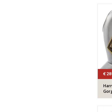
€ 28
Harn
Gor