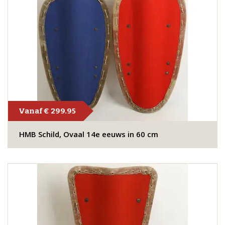
Vanaf € 299.95
HMB Schild, Ovaal 14e eeuws in 60 cm