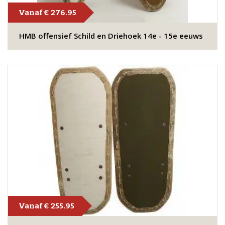
Vanaf € 276.95
HMB offensief Schild en Driehoek 14e - 15e eeuws
Vanaf € 255.95